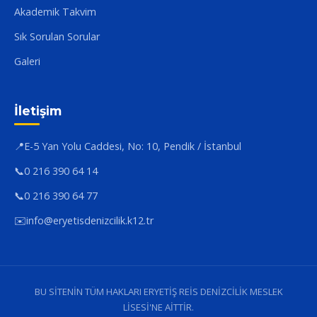
Akademik Takvim
Sık Sorulan Sorular
Galeri
İletişim
📍
E-5 Yan Yolu Caddesi, No: 10, Pendik / İstanbul
📞
0 216 390 64 14
📞
0 216 390 64 77
✉️
info@eryetisdenizcilik.k12.tr
BU SİTENİN TÜM HAKLARI ERYETİŞ REİS DENİZCİLİK MESLEK
LİSESİ'NE AİTTİR.