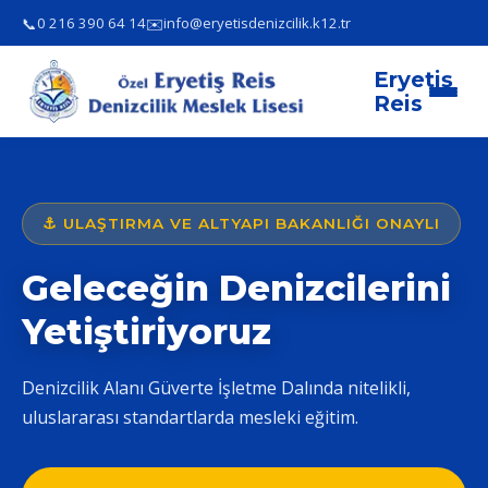
📞
✉️
0 216 390 64 14
info@eryetisdenizcilik.k12.tr
Eryetiş
Reis
⚓ ULAŞTIRMA VE ALTYAPI BAKANLIĞI ONAYLI
Geleceğin Denizcilerini
Yetiştiriyoruz
Denizcilik Alanı Güverte İşletme Dalında nitelikli,
uluslararası standartlarda mesleki eğitim.