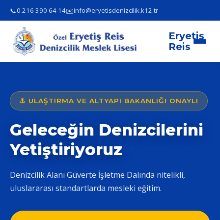
📞
✉️
0 216 390 64 14
info@eryetisdenizcilik.k12.tr
Eryetiş
Reis
⚓ ULAŞTIRMA VE ALTYAPI BAKANLIĞI ONAYLI
Geleceğin Denizcilerini
Yetiştiriyoruz
Denizcilik Alanı Güverte İşletme Dalında nitelikli,
uluslararası standartlarda mesleki eğitim.