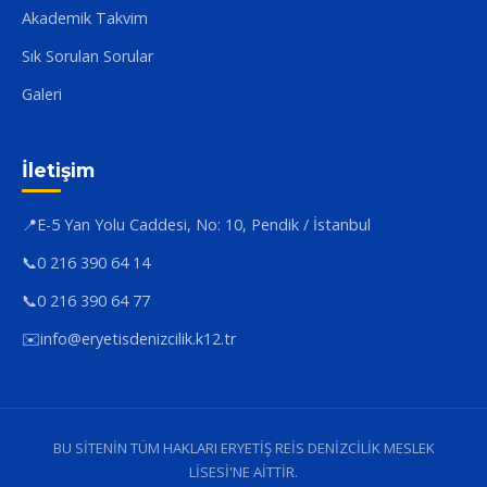
Akademik Takvim
Sık Sorulan Sorular
Galeri
İletişim
📍
E-5 Yan Yolu Caddesi, No: 10, Pendik / İstanbul
📞
0 216 390 64 14
📞
0 216 390 64 77
✉️
info@eryetisdenizcilik.k12.tr
BU SİTENİN TÜM HAKLARI ERYETİŞ REİS DENİZCİLİK MESLEK
LİSESİ'NE AİTTİR.