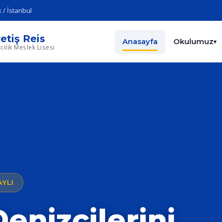
 / İstanbul
etiş Reis
Anasayfa
Okulumuz
▾
cilik Meslek Lisesi
YLI
enizcilerini