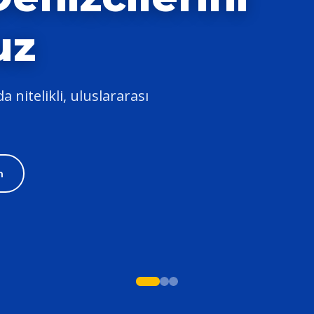
uz
 nitelikli, uluslararası
m