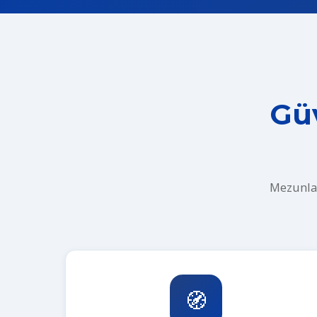
Güv
Mezunlar
🧭