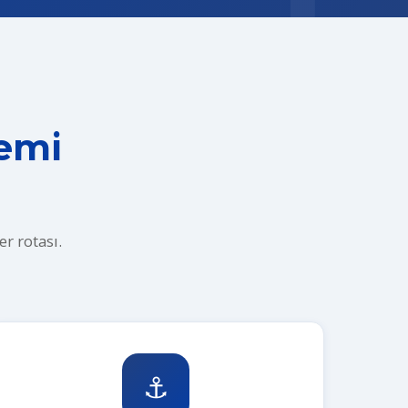
Gemi
r rotası.
⚓