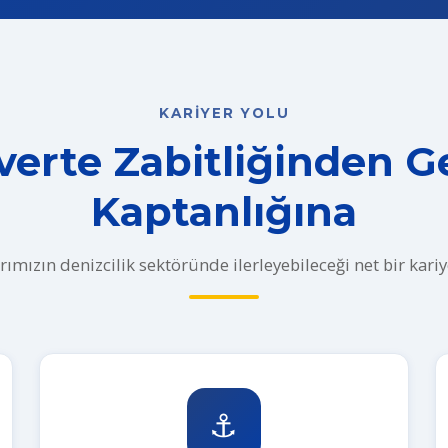
KARIYER YOLU
erte Zabitliğinden 
Kaptanlığına
ımızın denizcilik sektöründe ilerleyebileceği net bir kariye
⚓