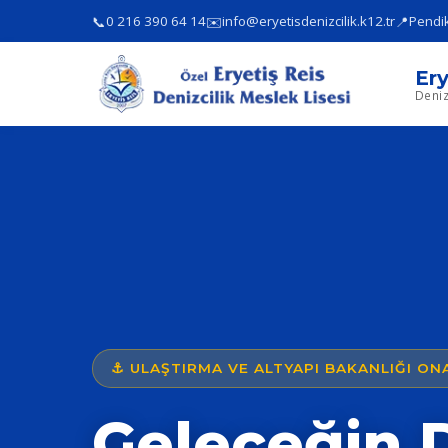
📞
✉️
📍
0 216 390 64 14
info@eryetisdenizcilik.k12.tr
Pendik
Ery
Deniz
⚓ ULAŞTIRMA VE ALTYAPI BAKANLIĞI ONA
Geleceğin D