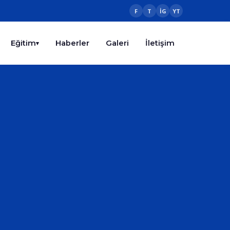
F
T
IG
YT
Eğitim
Haberler
Galeri
İletişim
▾