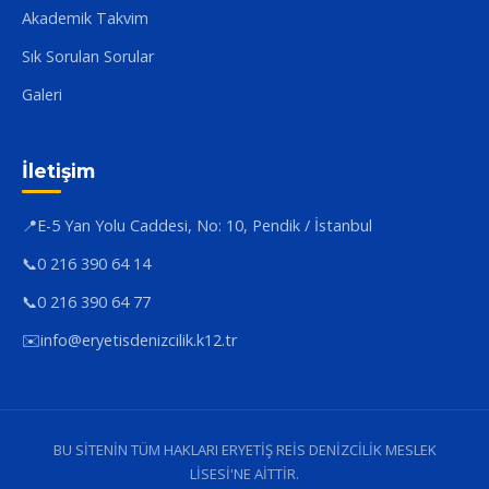
Akademik Takvim
Sık Sorulan Sorular
Galeri
İletişim
📍
E-5 Yan Yolu Caddesi, No: 10, Pendik / İstanbul
📞
0 216 390 64 14
📞
0 216 390 64 77
✉️
info@eryetisdenizcilik.k12.tr
BU SİTENİN TÜM HAKLARI ERYETİŞ REİS DENİZCİLİK MESLEK
LİSESİ'NE AİTTİR.