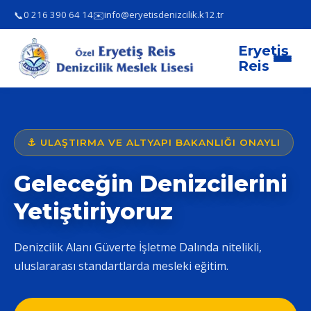
📞
✉️
0 216 390 64 14
info@eryetisdenizcilik.k12.tr
Eryetiş
Reis
⚓ ULAŞTIRMA VE ALTYAPI BAKANLIĞI ONAYLI
Geleceğin Denizcilerini
Yetiştiriyoruz
Denizcilik Alanı Güverte İşletme Dalında nitelikli,
uluslararası standartlarda mesleki eğitim.