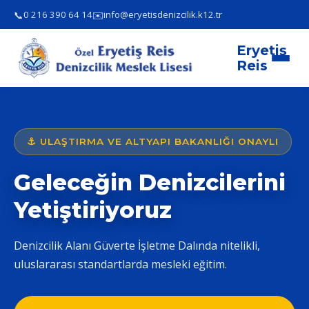
📞
✉️
0 216 390 64 14
info@eryetisdenizcilik.k12.tr
Eryetiş
Reis
⚓ ULAŞTIRMA VE ALTYAPI BAKANLIĞI ONAYLI
Geleceğin Denizcilerini
Yetiştiriyoruz
Denizcilik Alanı Güverte İşletme Dalında nitelikli,
uluslararası standartlarda mesleki eğitim.