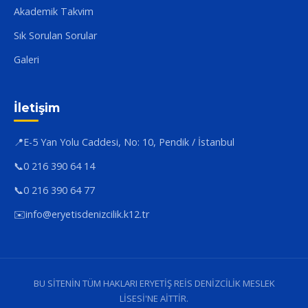
Akademik Takvim
Sık Sorulan Sorular
Galeri
İletişim
📍
E-5 Yan Yolu Caddesi, No: 10, Pendik / İstanbul
📞
0 216 390 64 14
📞
0 216 390 64 77
✉️
info@eryetisdenizcilik.k12.tr
BU SİTENİN TÜM HAKLARI ERYETİŞ REİS DENİZCİLİK MESLEK
LİSESİ'NE AİTTİR.