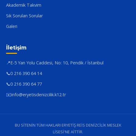
Akademik Takvim
Sık Sorulan Sorular
Galeri
İletişim
📍
E-5 Yan Yolu Caddesi, No: 10, Pendik / İstanbul
📞
0 216 390 64 14
📞
0 216 390 64 77
✉️
info@eryetisdenizcilik.k12.tr
BU SİTENİN TÜM HAKLARI ERYETİŞ REİS DENİZCİLİK MESLEK
LİSESİ'NE AİTTİR.