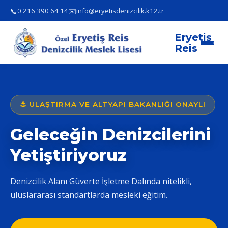
📞
✉️
0 216 390 64 14
info@eryetisdenizcilik.k12.tr
Eryetiş
Reis
⚓ ULAŞTIRMA VE ALTYAPI BAKANLIĞI ONAYLI
Geleceğin Denizcilerini
Yetiştiriyoruz
Denizcilik Alanı Güverte İşletme Dalında nitelikli,
uluslararası standartlarda mesleki eğitim.