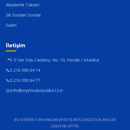
Akademik Takvim
Sık Sorulan Sorular
Galeri
İletişim
📍
E-5 Yan Yolu Caddesi, No: 10, Pendik / İstanbul
📞
0 216 390 64 14
📞
0 216 390 64 77
✉️
info@eryetisdenizcilik.k12.tr
BU SİTENİN TÜM HAKLARI ERYETİŞ REİS DENİZCİLİK MESLEK
LİSESİ'NE AİTTİR.