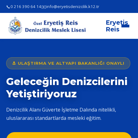
📞
✉️
0 216 390 64 14
info@eryetisdenizcilik.k12.tr
Eryetiş
Reis
⚓ ULAŞTIRMA VE ALTYAPI BAKANLIĞI ONAYLI
Geleceğin Denizcilerini
Yetiştiriyoruz
Denizcilik Alanı Güverte İşletme Dalında nitelikli,
uluslararası standartlarda mesleki eğitim.