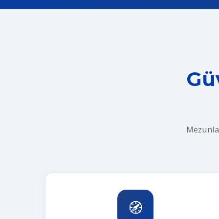
Güv
Mezunlar
🧭