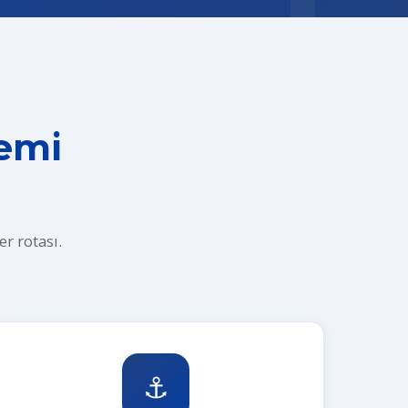
Gemi
r rotası.
⚓