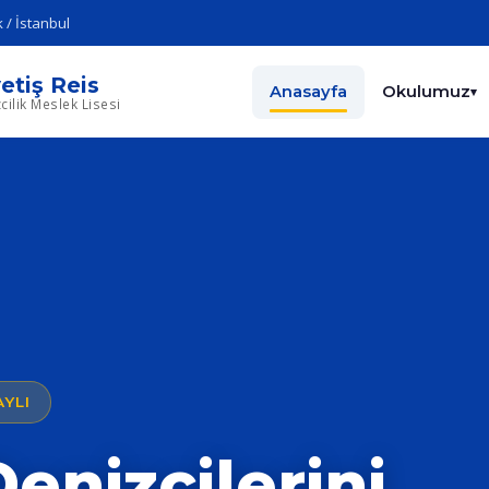
 / İstanbul
etiş Reis
Anasayfa
Okulumuz
▾
cilik Meslek Lisesi
YLI
enizcilerini