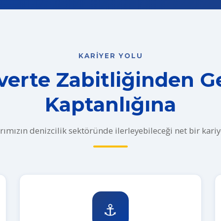
KARIYER YOLU
erte Zabitliğinden 
Kaptanlığına
ımızın denizcilik sektöründe ilerleyebileceği net bir kariye
⚓