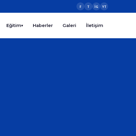
F
T
IG
YT
Eğitim
Haberler
Galeri
İletişim
▾