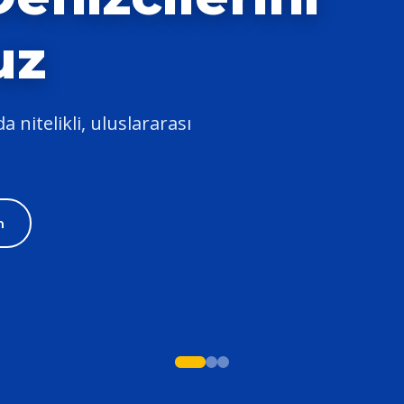
uz
 nitelikli, uluslararası
m