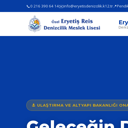
📞
✉️
📍
0 216 390 64 14
info@eryetisdenizcilik.k12.tr
Pendik
Ery
Deniz
⚓ ULAŞTIRMA VE ALTYAPI BAKANLIĞI ONA
Geleceğin D