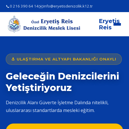
📞
✉️
0 216 390 64 14
info@eryetisdenizcilik.k12.tr
Eryetiş
Reis
⚓ ULAŞTIRMA VE ALTYAPI BAKANLIĞI ONAYLI
Geleceğin Denizcilerini
Yetiştiriyoruz
Denizcilik Alanı Güverte İşletme Dalında nitelikli,
uluslararası standartlarda mesleki eğitim.