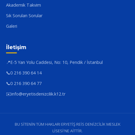
Akademik Takvim
Sık Sorulan Sorular
Galeri
İletişim
📍
E-5 Yan Yolu Caddesi, No: 10, Pendik / İstanbul
📞
0 216 390 64 14
📞
0 216 390 64 77
✉️
info@eryetisdenizcilik.k12.tr
BU SİTENİN TÜM HAKLARI ERYETİŞ REİS DENİZCİLİK MESLEK
LİSESİ'NE AİTTİR.